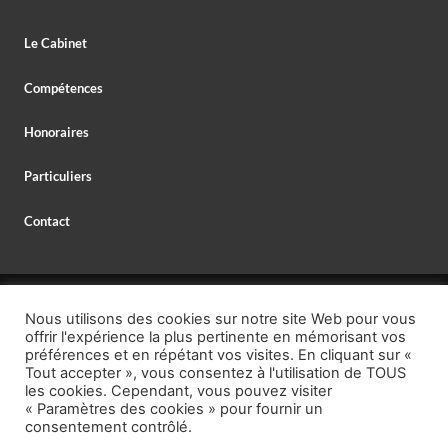
Le Cabinet
Compétences
Honoraires
Particuliers
Contact
© 2026 MAXIME DELESPAUL – AVOCAT,
Nous utilisons des cookies sur notre site Web pour vous
AVOCAT SPÉCIALISTE EN DROIT BANCAIRE,
offrir l'expérience la plus pertinente en mémorisant vos
MENTIONS LÉGALES
–
PROTECTION DES DONNÉES
préférences et en répétant vos visites. En cliquant sur «
Tout accepter », vous consentez à l'utilisation de TOUS
TÉL. : +33 (0)1 40 26 95 00,
les cookies. Cependant, vous pouvez visiter
« Paramètres des cookies » pour fournir un
EMAIL : secretariat @ delespaul.net,
consentement contrôlé.
https://calendly.com/maitre-maxime-
RENDEZ-VOUS GRATUIT :