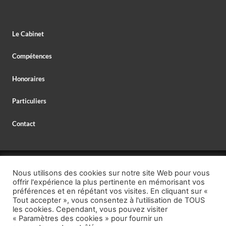
Le Cabinet
Compétences
Honoraires
Particuliers
Contact
© 2026 MAXIME DELESPAUL – AVOCAT,
Nous utilisons des cookies sur notre site Web pour vous
AVOCAT SPÉCIALISTE EN DROIT BANCAIRE,
offrir l'expérience la plus pertinente en mémorisant vos
MENTIONS LÉGALES
–
PROTECTION DES DONNÉES
préférences et en répétant vos visites. En cliquant sur «
Tout accepter », vous consentez à l'utilisation de TOUS
TÉL. : +33 (0)1 40 26 95 00,
les cookies. Cependant, vous pouvez visiter
« Paramètres des cookies » pour fournir un
EMAIL : secretariat @ delespaul.net,