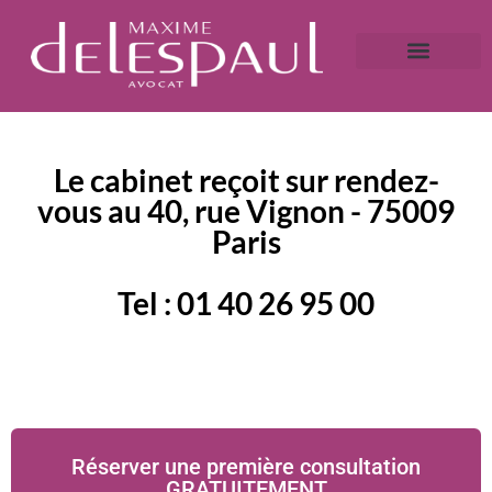
A propos
Droit bancaire
Victime de fraude ?
Caution bancaire
Saisie immobilière et droit bancaire
Le cabinet reçoit sur rendez-
vous au 40, rue Vignon - 75009
Paris
Tel : 01 40 26 95 00
Réserver une première consultation
GRATUITEMENT