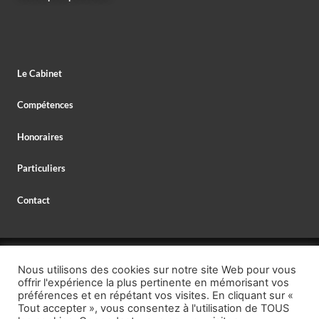
Le Cabinet
Compétences
Honoraires
Particuliers
Contact
© 2026 MAXIME DELESPAUL – AVOCAT,
Nous utilisons des cookies sur notre site Web pour vous
AVOCAT SPÉCIALISTE EN DROIT BANCAIRE,
offrir l'expérience la plus pertinente en mémorisant vos
MENTIONS LÉGALES
–
PROTECTION DES DONNÉES
préférences et en répétant vos visites. En cliquant sur «
Tout accepter », vous consentez à l'utilisation de TOUS
TÉL. : +33 (0)1 40 26 95 00,