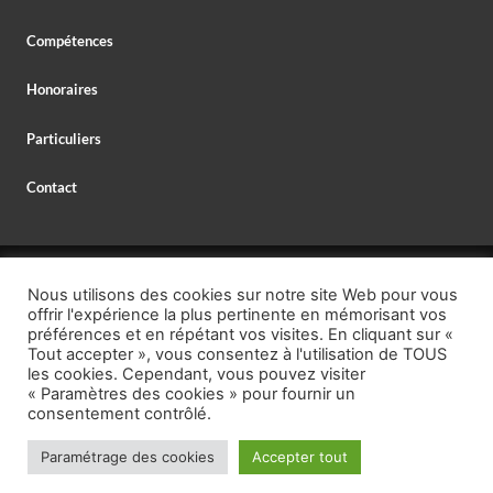
Compétences
Honoraires
Particuliers
Contact
© 2026 MAXIME DELESPAUL – AVOCAT,
Nous utilisons des cookies sur notre site Web pour vous
AVOCAT SPÉCIALISTE EN DROIT BANCAIRE,
offrir l'expérience la plus pertinente en mémorisant vos
MENTIONS LÉGALES
–
PROTECTION DES DONNÉES
préférences et en répétant vos visites. En cliquant sur «
Tout accepter », vous consentez à l'utilisation de TOUS
TÉL. : +33 (0)1 40 26 95 00,
les cookies. Cependant, vous pouvez visiter
« Paramètres des cookies » pour fournir un
EMAIL : secretariat @ delespaul.net,
consentement contrôlé.
https://calendly.com/maitre-maxime-
RENDEZ-VOUS GRATUIT :
delespaul-avocat
Paramétrage des cookies
Accepter tout