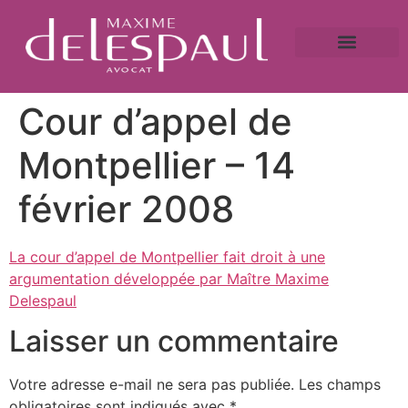
A propos
Droit bancaire
Victime de fraude ?
Caution bancaire
Saisie immobilière et droit bancaire
Cour d’appel de
Montpellier – 14
février 2008
La cour d’appel de Montpellier fait droit à une
argumentation développée par Maître Maxime
Delespaul
Laisser un commentaire
Votre adresse e-mail ne sera pas publiée.
Les champs
obligatoires sont indiqués avec
*