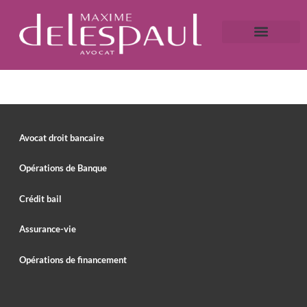
A propos
Droit bancaire
Victime de fraude ?
Caution bancaire
Saisie immobilière et droit bancaire
Avocat droit bancaire
Opérations de Banque
Crédit bail
Assurance-vie
Opérations de financement