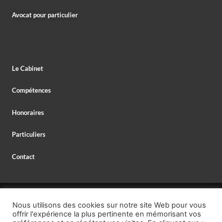
Avocat pour particulier
Le Cabinet
Compétences
Honoraires
Particuliers
Contact
© 2026 MAXIME DELESPAUL – AVOCAT,
Nous utilisons des cookies sur notre site Web pour vous
AVOCAT SPÉCIALISTE EN DROIT BANCAIRE,
offrir l'expérience la plus pertinente en mémorisant vos
MENTIONS LÉGALES
–
PROTECTION DES DONNÉES