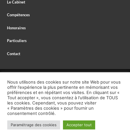
Le Cabinet
Compétences
Honoraires
Particuliers
Contact
© 2026 MAXIME DELESPAUL – AVOCAT,
Nous utilisons des cookies sur notre site Web pour vous
AVOCAT SPÉCIALISTE EN DROIT BANCAIRE,
offrir l'expérience la plus pertinente en mémorisant vos
MENTIONS LÉGALES
–
PROTECTION DES DONNÉES
préférences et en répétant vos visites. En cliquant sur «
Tout accepter », vous consentez à l'utilisation de TOUS
TÉL. : +33 (0)1 40 26 95 00,
les cookies. Cependant, vous pouvez visiter
« Paramètres des cookies » pour fournir un
EMAIL : secretariat @ delespaul.net,
consentement contrôlé.
https://calendly.com/maitre-maxime-
RENDEZ-VOUS GRATUIT :
delespaul-avocat
Paramétrage des cookies
Accepter tout