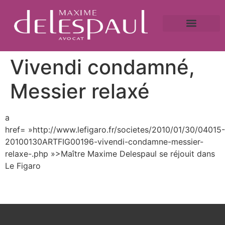
A propos
Droit bancaire
Victime de fraude ?
Caution bancaire
Saisie immobilière et droit bancaire
Vivendi condamné,
Messier relaxé
a
href= »http://www.lefigaro.fr/societes/2010/01/30/04015-
20100130ARTFIG00196-vivendi-condamne-messier-
relaxe-.php »>Maître Maxime Delespaul se réjouit dans
Le Figaro