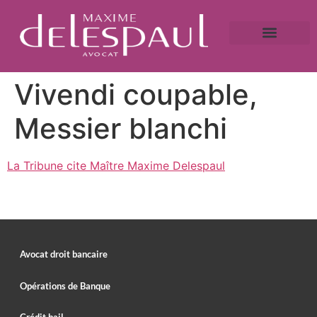
A propos
Droit bancaire
Victime de fraude ?
Caution bancaire
Saisie immobilière et droit bancaire
Vivendi coupable,
Messier blanchi
La Tribune cite Maître Maxime Delespaul
Avocat droit bancaire
Opérations de Banque