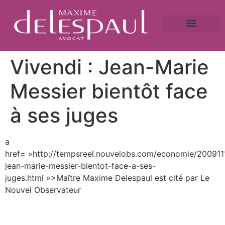
A propos
Droit bancaire
Victime de fraude ?
Caution bancaire
Saisie immobilière et droit bancaire
Vivendi : Jean-Marie
Messier bientôt face
à ses juges
a
href= »http://tempsreel.nouvelobs.com/economie/20091
jean-marie-messier-bientot-face-a-ses-
juges.html »>Maître Maxime Delespaul est cité par Le
Nouvel Observateur