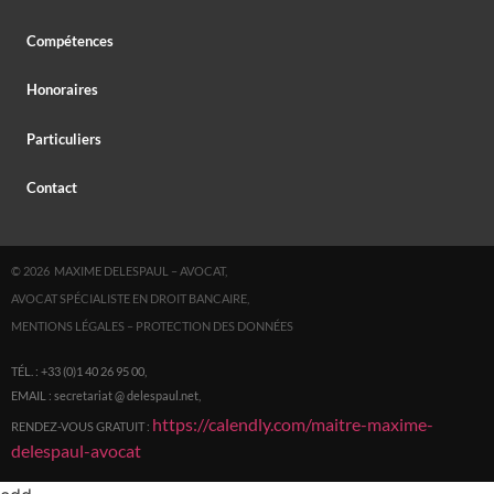
Compétences
Honoraires
Particuliers
Contact
© 2026 MAXIME DELESPAUL – AVOCAT,
AVOCAT SPÉCIALISTE EN DROIT BANCAIRE,
MENTIONS LÉGALES
–
PROTECTION DES DONNÉES
TÉL. : +33 (0)1 40 26 95 00,
EMAIL : secretariat @ delespaul.net,
https://calendly.com/maitre-maxime-
RENDEZ-VOUS GRATUIT :
delespaul-avocat