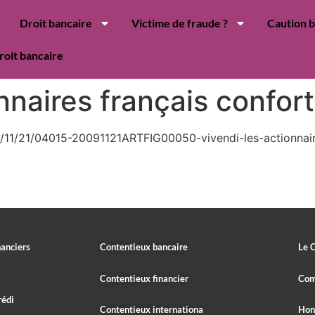
Droit bancaire
Victime de fraude ?
Caution 
roit bancaire
onnaires français confor
09/11/21/04015-20091121ARTFIG00050-vivendi-les-actionnai
nanciers
Contentieux bancaire
Le 
Contentieux financier
Com
rédi
Contentieux internationa
Hon