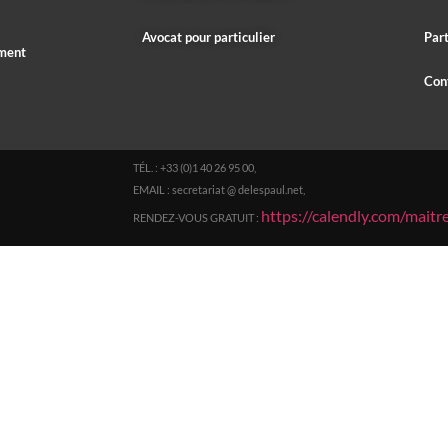
Avocat pour particulier
Part
ement
Con
TÉL. : +33 (0)1 40 26 95 00,
EMAIL : secretariat @ delespaul.net,
https://calendly.com/mait
RENDEZ-VOUS GRATUIT :