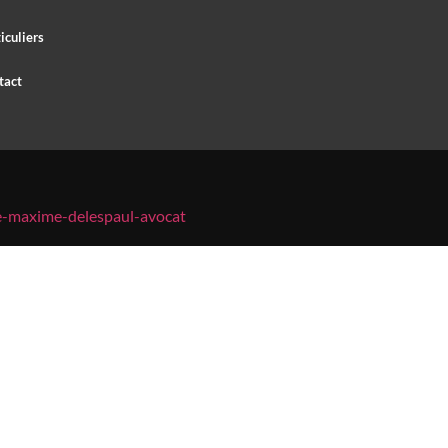
iculiers
tact
re-maxime-delespaul-avocat