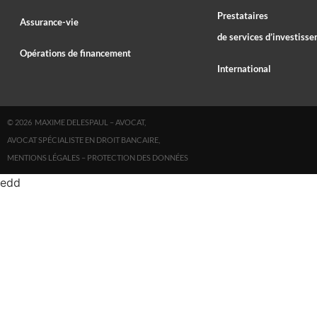
Prestataires
Assurance-vie
de services d’investiss
Opérations de financement
International
© 2026 MAXIME DELESPAUL – AVOCAT,
AVOCAT SPÉCIALISTE EN DROIT BANCAIRE,
MENTIONS LÉGALES
–
PROTECTION DES DONNÉES
edd