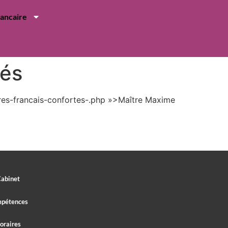
bancaire
tés
res-francais-confortes-.php »>Maître Maxime
Cabinet
pétences
oraires