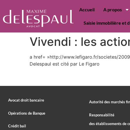
Accueil
A propos
Saisie immobilière et d
Vivendi : les acti
a href= »http://www.lefigaro.fr/societes/20
Delespaul est cité par Le Figaro
Avocat droit bancaire
Autorité des marchés fi
Opérations de Banque
Responsabilité
des établissements de c
Crédit bail