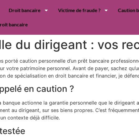
Droit bancaire
Victime de fraude ?
Caution 
roit bancaire
e du dirigeant : vos re
 porté caution personnelle d’un prêt bancaire professionnel.
sur votre patrimoine personnel. Avant de payer, sachez qu’
ion de spécialisation en droit bancaire et financier, je défe
appelé en caution ?
 banque actionne la garantie personnelle que le dirigeant a 
ement au dirigeant, sur ses biens propres. C’est fréquemme
un contexte déjà difficile.
testée