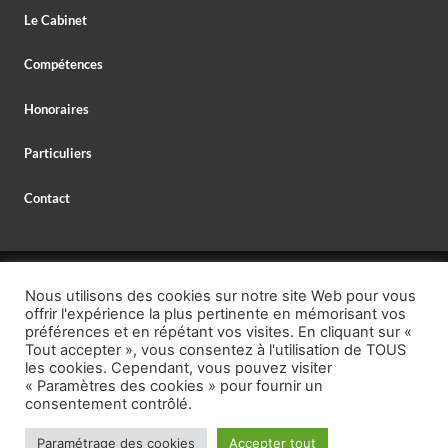
Le Cabinet
Compétences
Honoraires
Particuliers
Contact
© 2026 MAXIME DELESPAUL – AVOCAT,
Nous utilisons des cookies sur notre site Web pour vous
AVOCAT SPÉCIALISTE EN DROIT BANCAIRE,
offrir l'expérience la plus pertinente en mémorisant vos
MENTIONS LÉGALES
–
PROTECTION DES DONNÉES
préférences et en répétant vos visites. En cliquant sur «
Tout accepter », vous consentez à l'utilisation de TOUS
TÉL. : +33 (0)1 40 26 95 00,
les cookies. Cependant, vous pouvez visiter
« Paramètres des cookies » pour fournir un
EMAIL : secretariat @ delespaul.net,
consentement contrôlé.
https://calendly.com/maitre-maxime-
RENDEZ-VOUS GRATUIT :
delespaul-avocat
Paramétrage des cookies
Accepter tout