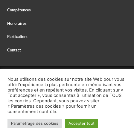
Compétences
Honoraires
Particuliers
Contact
© 2026 MAXIME DELESPAUL – AVOCAT,
Nous utilisons des cookies sur notre site Web pour vous
AVOCAT SPÉCIALISTE EN DROIT BANCAIRE,
offrir l'expérience la plus pertinente en mémorisant vos
MENTIONS LÉGALES
–
PROTECTION DES DONNÉES
préférences et en répétant vos visites. En cliquant sur «
Tout accepter », vous consentez à l'utilisation de TOUS
TÉL. : +33 (0)1 40 26 95 00,
les cookies. Cependant, vous pouvez visiter
« Paramètres des cookies » pour fournir un
EMAIL : secretariat @ delespaul.net,
consentement contrôlé.
https://calendly.com/maitre-maxime-
RENDEZ-VOUS GRATUIT :
delespaul-avocat
Paramétrage des cookies
Accepter tout
edd