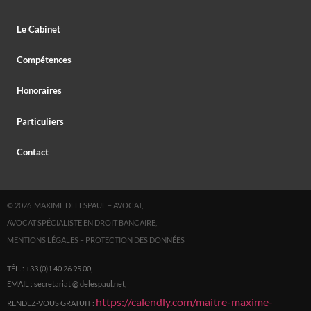
Le Cabinet
Compétences
Honoraires
Particuliers
Contact
© 2026 MAXIME DELESPAUL – AVOCAT,
AVOCAT SPÉCIALISTE EN DROIT BANCAIRE,
MENTIONS LÉGALES
–
PROTECTION DES DONNÉES
TÉL. : +33 (0)1 40 26 95 00,
EMAIL : secretariat @ delespaul.net,
https://calendly.com/maitre-maxime-
RENDEZ-VOUS GRATUIT :