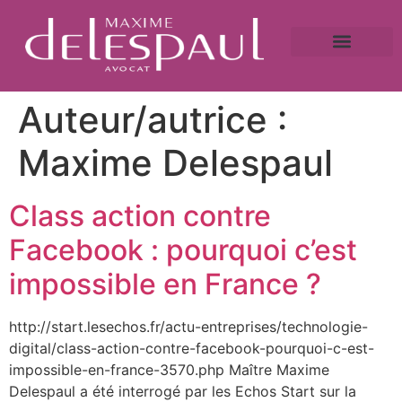
A propos
Droit bancaire
Victime de fraude ?
Caution bancaire
Saisie immobilière et droit bancaire
Auteur/autrice :
Maxime Delespaul
Class action contre
Facebook : pourquoi c’est
impossible en France ?
http://start.lesechos.fr/actu-entreprises/technologie-
digital/class-action-contre-facebook-pourquoi-c-est-
impossible-en-france-3570.php Maître Maxime
Delespaul a été interrogé par les Echos Start sur la