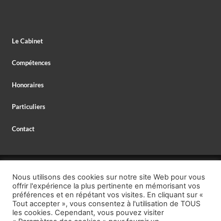
Le Cabinet
Compétences
Honoraires
Particuliers
Contact
© 2026 MAXIME DELESPAUL – AVOCAT,
Nous utilisons des cookies sur notre site Web pour vous
AVOCAT SPÉCIALISTE EN DROIT BANCAIRE,
offrir l'expérience la plus pertinente en mémorisant vos
MENTIONS LÉGALES
–
PROTECTION DES DONNÉES
préférences et en répétant vos visites. En cliquant sur «
Tout accepter », vous consentez à l'utilisation de TOUS
TÉL. : +33 (0)1 40 26 95 00,
les cookies. Cependant, vous pouvez visiter